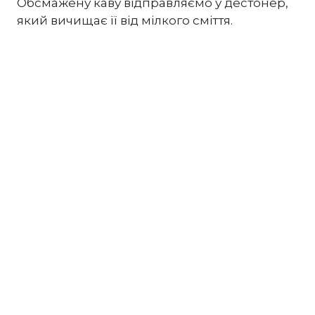
Обсмажену каву відправляємо у дестонер,
який вичищає її від мілкого сміття.