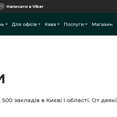
Написати в Viber
нь
Для офісів
Кава
Послуги
Магазин
И
0 закладів в Києві і області. От деякі