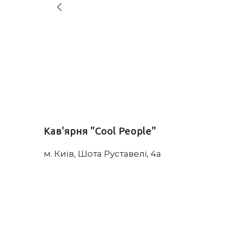
Кав'ярня "Cool People"
м. Київ, Шота Руставелі, 4а