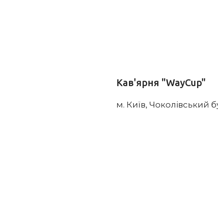
Кав'ярня "WayCup"
м. Київ, Чоколівський б