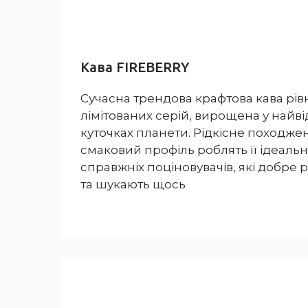
Кава FIREBERRY
Сучасна трендова крафтова кава рівня
лімітованих серій, вирощена у найв
куточках планети. Рідкісне походже
смаковий профіль роблять її ідеал
справжніх поціновувачів, які добре р
та шукають щось