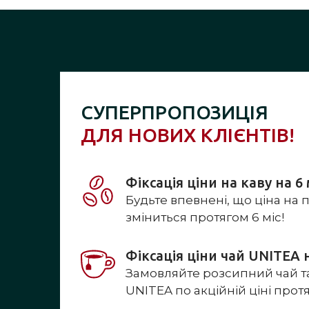
СУПЕРПРОПОЗИЦІЯ
ДЛЯ НОВИХ КЛІЄНТІВ!
Фіксація ціни на каву на 6 
Будьте впевнені, що ціна на 
зміниться протягом 6 міс!
Фіксація ціни чай UNITEA н
Замовляйте розсипний чай та
UNITEA по акційній ціні прот