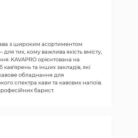
кава з широким асортиментом
 для тих, кому важлива якість вмісту,
ння. KAVAPRO орієнтована на
кав'ярень та інших закладів, які
кавове обладнання для
ого спектра кави та кавових напоїв.
професійних барист.