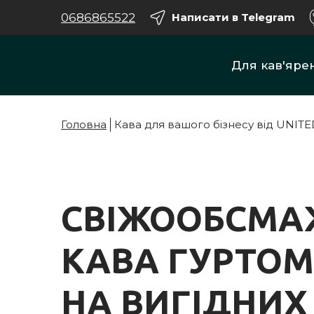
0686865522
Написати в Telegram
Для кав'яре
Головна
Кава для вашого бізнесу від UNIT
СВІЖООБСМА
КАВА ГУРТОМ
НА ВИГІДНИХ