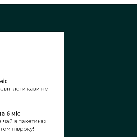
міс
певні лоти кави не
а 6 міс
 чай в пакетиках
ягом півроку!