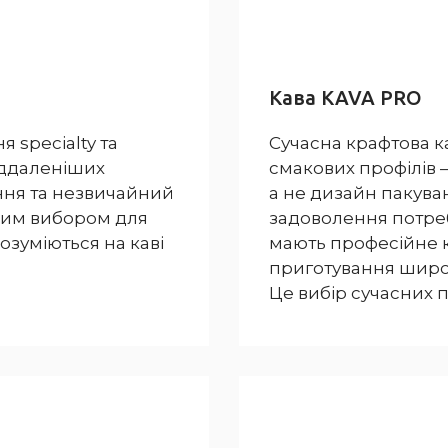
Кава KAVA PRO
 specialty та
Сучасна крафтова 
іддаленіших
смакових профілів —
ння та незвичайний
а не дизайн пакува
ьним вибором для
задоволення потреб 
озуміються на каві
мають професійне 
приготування широк
Це вибір сучасних 