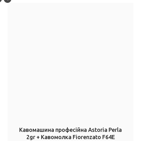
Кавомашина професійна Astoria Perla
2gr + Кавомолка Fiorenzato F64E